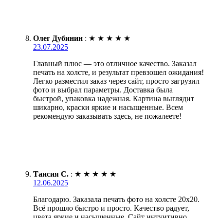
Олег Дубинин
:
★
★
★
★
★
23.07.2025
Главный плюс — это отличное качество. Заказал
печать на холсте, и результат превзошел ожидания!
Легко разместил заказ через сайт, просто загрузил
фото и выбрал параметры. Доставка была
быстрой, упаковка надежная. Картина выглядит
шикарно, краски яркие и насыщенные. Всем
рекомендую заказывать здесь, не пожалеете!
Таисия С.
:
★
★
★
★
★
12.06.2025
Благодарю. Заказала печать фото на холсте 20х20.
Всё прошло быстро и просто. Качество радует,
цвета яркие и насыщенные. Сайт интуитивно