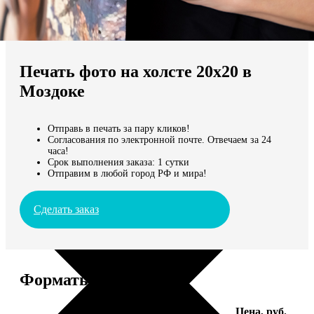
Не нашли Ваш город?
Мы доставляем по всему миру
Печать фото на холсте 20х20 в
Продолжить без города
Моздоке
Отправь в печать за пару кликов!
Согласования по электронной почте. Отвечаем за 24
часа!
Срок выполнения заказа: 1 сутки
Отправим в любой город РФ и мира!
Сделать заказ
Форматы и цены
Услуга
Цена, руб.