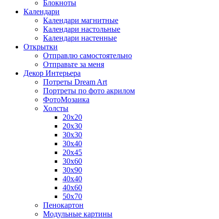
Блокноты
Календари
Календари магнитные
Календари настольные
Календари настенные
Открытки
Отправлю самостоятельно
Отправьте за меня
Декор Интерьера
Потреты Dream Art
Портреты по фото акрилом
ФотоМозаика
Холсты
20х20
20х30
30х30
30х40
20х45
30х60
30х90
40х40
40х60
50х70
Пенокартон
Модульные картины