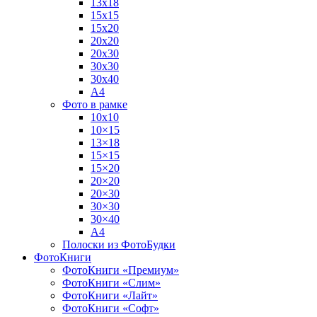
13х18
15х15
15х20
20х20
20х30
30х30
30х40
А4
Фото в рамке
10х10
10×15
13×18
15×15
15×20
20×20
20×30
30×30
30×40
A4
Полоски из ФотоБудки
ФотоКниги
ФотоКниги «Премиум»
ФотоКниги «Слим»
ФотоКниги «Лайт»
ФотоКниги «Софт»