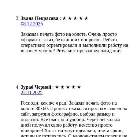
Звана Некрасова
:
★
★
★
★
★
08.12.2025
Заказала печать фото на холсте. Очень просто
оформить заказ, без лишних вопросов. Ребята
оперативно отреагировали и выполнили работу на
высшем уровне! Результат превзошел ожидания.
Зураб Черной
:
★
★
★
★
★
22.11.2025
Господи, как же я рад! Заказал печать фото на
холсте 30х60. Процесс оказался простым: зашел на
сайт, загрузил фотографию, выбрал размер и
оплатил. Всё быстро и удобно. Через несколько
дней получил свою работу, качество просто
шикарное! Холст натянут идеально, цвета яркие,
детали не потерялись. С удовольствием повешу на