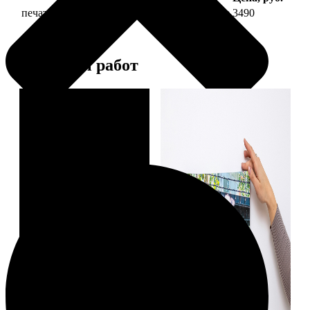
печать фото на холсте 30х60 на подрамнике
3490
Примеры работ