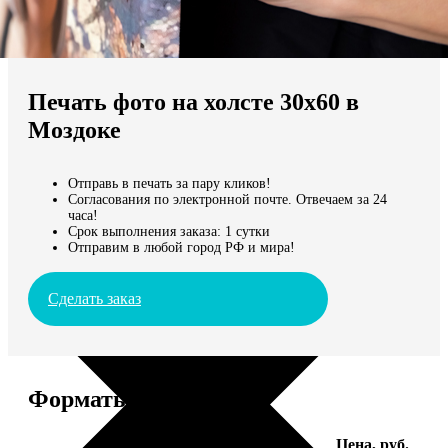
Не нашли Ваш город?
Мы доставляем по всему миру
Печать фото на холсте 30х60 в
Продолжить без города
Моздоке
Отправь в печать за пару кликов!
Согласования по электронной почте. Отвечаем за 24
часа!
Срок выполнения заказа: 1 сутки
Отправим в любой город РФ и мира!
Сделать заказ
Форматы и цены
Услуга
Цена, руб.