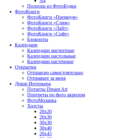
A4
Полоски из ФотоБудки
ФотоКниги
ФотоКниги «Премиум»
ФотоКниги «Слим»
ФотоКниги «Лайт»
ФотоКниги «Софт»
Блокноты
Календари
Календари магнитные
Календари настольные
Календари настенные
Открытки
Отправлю самостоятельно
Отправьте за меня
Декор Интерьера
Потреты Dream Art
Портреты по фото акрилом
ФотоМозаика
Холсты
20х20
20х30
30х30
30х40
20х45