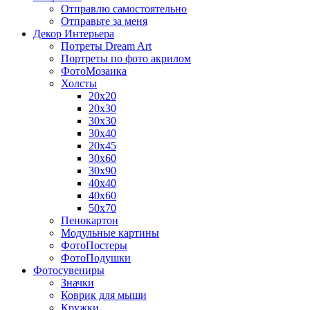
Отправлю самостоятельно
Отправьте за меня
Декор Интерьера
Потреты Dream Art
Портреты по фото акрилом
ФотоМозаика
Холсты
20х20
20х30
30х30
30х40
20х45
30х60
30х90
40х40
40х60
50х70
Пенокартон
Модульные картины
ФотоПостеры
ФотоПодушки
Фотоcувениры
Значки
Коврик для мыши
Кружки