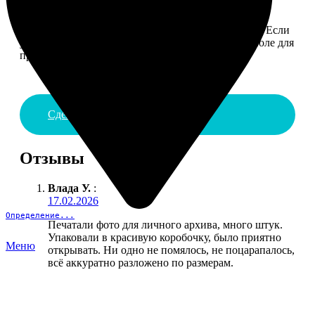
4. ДОСТАВКА И ОПЛАТА
Введите адрес и выберите способ доставки заказа. Если
у вас есть промокод, введите его в специальное поле для
промокода.
Сделать заказ
Отзывы
Влада У.
:
17.02.2026
Определение...
Печатали фото для личного архива, много штук.
Упаковали в красивую коробочку, было приятно
Меню
открывать. Ни одно не помялось, не поцарапалось,
всё аккуратно разложено по размерам.