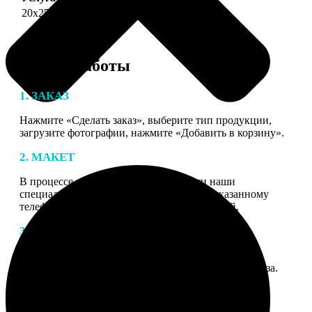
20х25
690
Этапы работы
1. ЗАКАЗ
Нажмите «Сделать заказ», выберите тип продукции,
загрузите фотографии, нажмите «Добавить в корзину».
2. МАКЕТ
В процессе подготовки заказа к печати наши
специалисты могут связаться с Вами по указанному
телефону или email для согласования деталей.
3. ИЗГОТОВЛЕНИЕ
Оплатите заказ банковской картой. После оплаты
получите подтверждение на email с описанием заказа.
Когда отправим заказ вы получите письмо с трек-
номером для отслеживания.