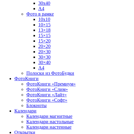
30х40
А4
Фото в рамке
10х10
10×15
13×18
15×15
15×20
20×20
20×30
30×30
30×40
A4
Полоски из ФотоБудки
ФотоКниги
ФотоКниги «Премиум»
ФотоКниги «Слим»
ФотоКниги «Лайт»
ФотоКниги «Софт»
Блокноты
Календари
Календари магнитные
Календари настольные
Календари настенные
Открытки