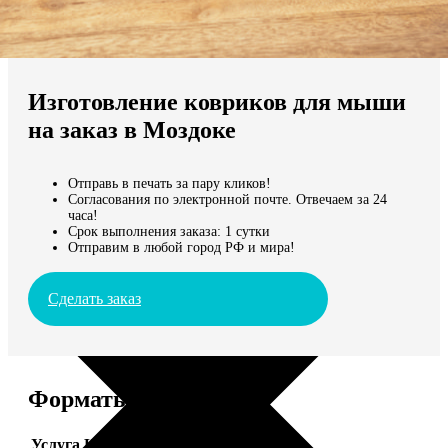
Не нашли Ваш город?
Мы доставляем по всему миру
Изготовление ковриков для мыши
Продолжить без города
на заказ в Моздоке
Отправь в печать за пару кликов!
Согласования по электронной почте. Отвечаем за 24
часа!
Срок выполнения заказа: 1 сутки
Отправим в любой город РФ и мира!
Сделать заказ
Форматы и цены
Услуга
Цена, руб.