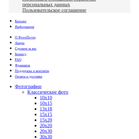
персональных данных
Пользовательское соглашение
Каталог
Информация
О ФотоПочте
Акции
Сделаем за вас
Бизнесу
FAQ
Франшиза
Поддержка и контакты
Оплата и доставка
Фотографии
Классические фото
10х10
10х15
13х18
15х15
15х20
20х20
20х30
30х30