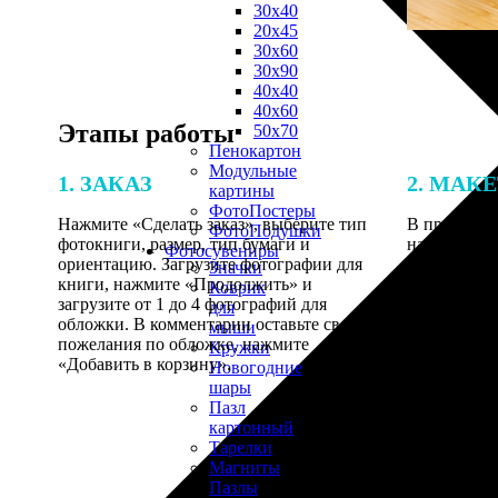
30х40
20х45
30х60
30х90
40х40
40х60
Этапы работы
50х70
Пенокартон
Модульные
1. ЗАКАЗ
2. МАК
картины
ФотоПостеры
Нажмите «Сделать заказ», выберите тип
В процессе 
ФотоПодушки
фотокниги, размер, тип бумаги и
наши специ
Фотоcувениры
ориентацию. Загрузите фотографии для
по указанно
Значки
книги, нажмите «Продолжить» и
согласовани
Коврик
загрузите от 1 до 4 фотографий для
для
обложки. В комментарии оставьте свои
мыши
пожелания по обложке, нажмите
Кружки
«Добавить в корзину».
Новогодние
шары
Пазл
картонный
Тарелки
Магниты
Пазлы