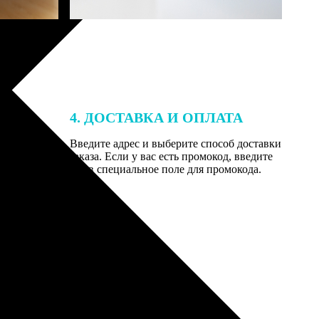
4. ДОСТАВКА И ОПЛАТА
той. После
Введите адрес и выберите способ доставки
 на email с
заказа. Если у вас есть промокод, введите
вим заказ
его в специальное поле для промокода.
мером для