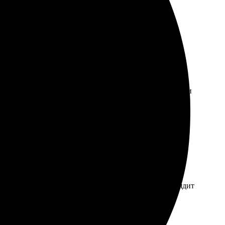
. Удобный сайт, все понятно и просто. Качество печати
комендую всем, кто хочет качественно распечатать свои
ли четкие. Реально рад результату, фотокнига выглядит