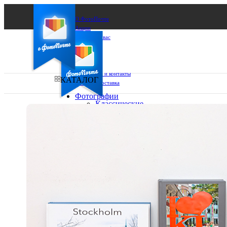
О ФотоПочте
Акции
Сделаем за вас
Бизнесу
FAQ
Франшиза
Поддержка и контакты
КАТАЛОГ
Оплата и доставка
Фотографии
Классические
фото
Ваш город:
10х10
10х15
Ваш регион доставки
13х18
15х15
Выберите из списка:
15х20
20х20
20х30
30х30
30х40
А4
Фото
в