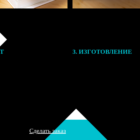
ЕТ
3. ИЗГОТОВЛЕНИЕ
подготовки заказа к печати
Оплатите заказ банковской кар
алисты могут связаться с Вами
оплаты получите подтверждение
му телефону или email для
описанием заказа. Когда отпра
я деталей.
вы получите письмо с трек-но
отслеживания.
Сделать заказ