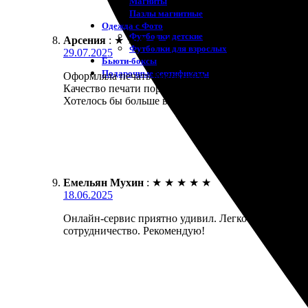
Магниты
Пазлы магнитные
Одежда с Фото
Футболки детские
Арсения
:
★
★
★
★
★
Футболки для взрослых
29.07.2025
Бьюти-боксы
Подарочные сертификаты
Оформляла печать фотокниги. Процесс заказа оказ
Качество печати порадовало, страницы выглядят яр
Хотелось бы больше вариантов форматов и обложе
Емельян Мухин
:
★
★
★
★
★
18.06.2025
Онлайн-сервис приятно удивил. Легко загрузил фо
сотрудничество. Рекомендую!