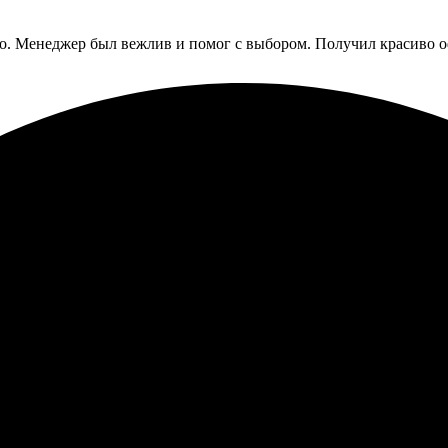
ко. Менеджер был вежлив и помог с выбором. Получил красиво 
 заказ. Выбор форматов и качество печати порадовали. Всё сде
. Процесс оформления оказался довольно простым – загрузила с
ета яркие и насыщенные. Заказ пришел быстро, и я осталась дов
ечатление и я уже планирую сделать еще один заказ.