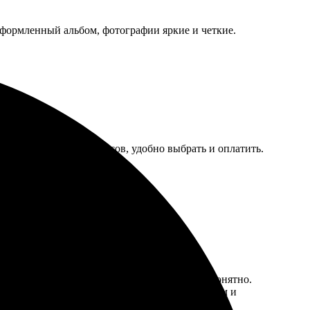
оформленный альбом, фотографии яркие и четкие.
лали без лишних вопросов, удобно выбрать и оплатить.
нимки в личный кабинет, и всё интуитивно понятно.
ольна результатом. Порадует внимание к деталям и