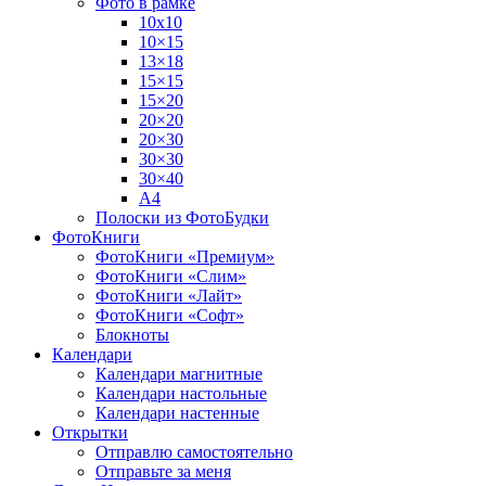
Фото в рамке
10х10
10×15
13×18
15×15
15×20
20×20
20×30
30×30
30×40
A4
Полоски из ФотоБудки
ФотоКниги
ФотоКниги «Премиум»
ФотоКниги «Слим»
ФотоКниги «Лайт»
ФотоКниги «Софт»
Блокноты
Календари
Календари магнитные
Календари настольные
Календари настенные
Открытки
Отправлю самостоятельно
Отправьте за меня