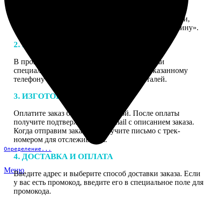
1. ЗАКАЗ
Нажмите «Сделать заказ», выберите тип продукции,
загрузите фотографии, нажмите «Добавить в корзину».
2. МАКЕТ
В процессе подготовки заказа к печати наши
специалисты могут связаться с Вами по указанному
телефону или email для согласования деталей.
3. ИЗГОТОВЛЕНИЕ
Оплатите заказ банковской картой. После оплаты
получите подтверждение на email с описанием заказа.
Когда отправим заказ вы получите письмо с трек-
номером для отслеживания.
Определение...
4. ДОСТАВКА И ОПЛАТА
Меню
Введите адрес и выберите способ доставки заказа. Если
у вас есть промокод, введите его в специальное поле для
промокода.