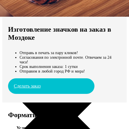
Не нашли Ваш город?
Мы доставляем по всему миру
Изготовление значков на заказ в
Продолжить без города
Моздоке
Отправь в печать за пару кликов!
Согласования по электронной почте. Отвечаем за 24
часа!
Срок выполнения заказа: 1 сутки
Отправим в любой город РФ и мира!
Сделать заказ
Форматы и цены
Услуга
Цена, руб.