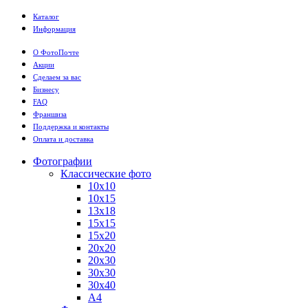
Каталог
Информация
О ФотоПочте
Акции
Сделаем за вас
Бизнесу
FAQ
Франшиза
Поддержка и контакты
Оплата и доставка
Фотографии
Классические фото
10х10
10х15
13х18
15х15
15х20
20х20
20х30
30х30
30х40
А4