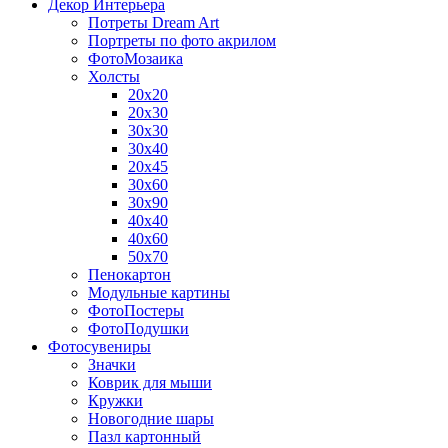
Декор Интерьера
Потреты Dream Art
Портреты по фото акрилом
ФотоМозаика
Холсты
20х20
20х30
30х30
30х40
20х45
30х60
30х90
40х40
40х60
50х70
Пенокартон
Модульные картины
ФотоПостеры
ФотоПодушки
Фотоcувениры
Значки
Коврик для мыши
Кружки
Новогодние шары
Пазл картонный